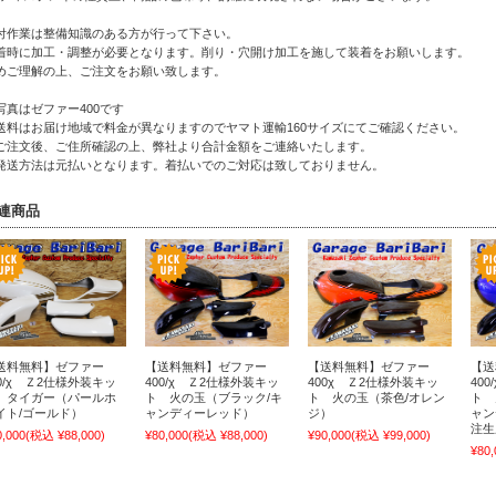
付作業は整備知識のある方が行って下さい。
着時に加工・調整が必要となります。削り・穴開け加工を施して装着をお願いします。
めご理解の上、ご注文をお願い致します。
写真はゼファー400です
送料はお届け地域で料金が異なりますのでヤマト運輸160サイズにてご確認ください。
注文後、ご住所確認の上、弊社より合計金額をご連絡いたします。
発送方法は元払いとなります。着払いでのご対応は致しておりません。
連商品
送料無料】ゼファー
【送料無料】ゼファー
【送料無料】ゼファー
【送
00/χ Ｚ2仕様外装キッ
400/χ Ｚ2仕様外装キッ
400χ Ｚ2仕様外装キッ
40
 タイガー（パールホ
ト 火の玉（ブラック/キ
ト 火の玉（茶色/オレン
ト 
イト/ゴールド）
ャンディーレッド）
ジ）
ャン
注生
0,000
(税込 ¥88,000)
¥80,000
(税込 ¥88,000)
¥90,000
(税込 ¥99,000)
¥80,