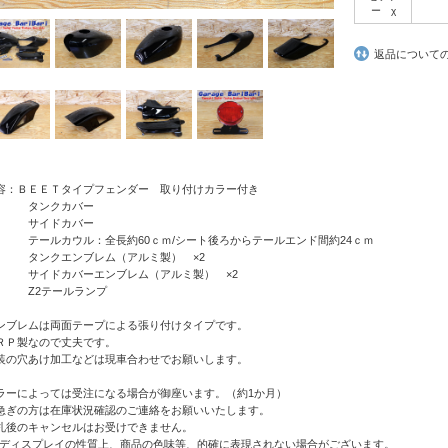
ー χ
返品について
容：ＢＥＥＴタイプフェンダー 取り付けカラー付き
タンクカバー
サイドカバー
ールカウル：全長約60ｃｍ/シート後ろからテールエンド間約24ｃｍ
ンクエンブレム（アルミ製） ×2
イドカバーエンブレム（アルミ製） ×2
2テールランプ
ンブレムは両面テープによる張り付けタイプです。
ＲＰ製なので丈夫です。
装の穴あけ加工などは現車合わせでお願いします。
ラーによっては受注になる場合が御座います。（約1か月）
急ぎの方は在庫状況確認のご連絡をお願いいたします。
札後のキャンセルはお受けできません。
Cディスプレイの性質上、商品の色味等、的確に表現されない場合がございます。