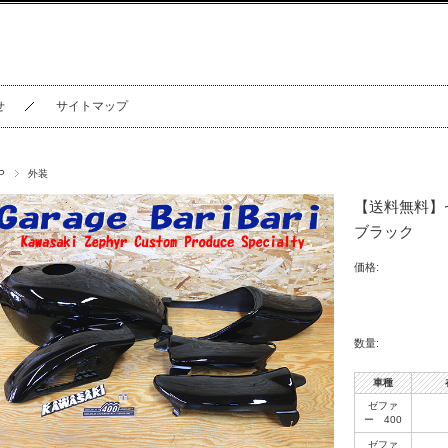
せ
サイトマップ
P
外装
【送料無料】
ブラック
価格:
数量:
車種
ゼファ
ー 400
ゼファ