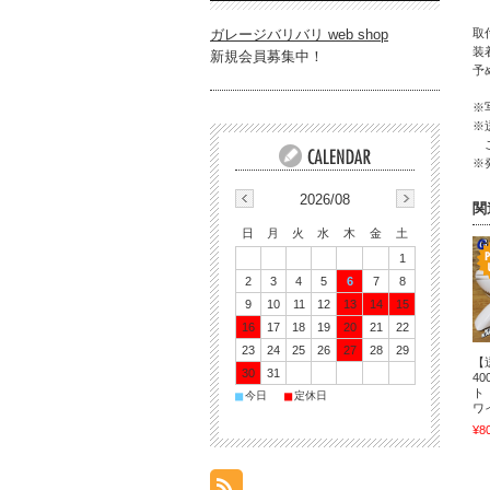
取
ガレージバリバリ web shop
装
新規会員募集中！
予
※
※
ご
※
2026/08
関
日
月
火
水
木
金
土
1
2
3
4
5
6
7
8
9
10
11
12
13
14
15
16
17
18
19
20
21
22
23
24
25
26
27
28
29
【
30
31
4
ト
■
■
今日
定休日
ワ
¥8