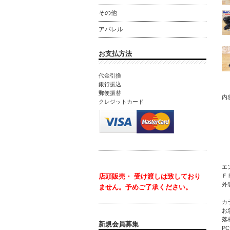
その他
アパレル
お支払方法
代金引換
銀行振込
郵便振替
内
クレジットカード
テ
タ
サ
Z
エ
Ｆ
店頭販売・ 受け渡しは致しており
外
ません。
予めご了承ください。
カ
お
落
新規会員募集
P