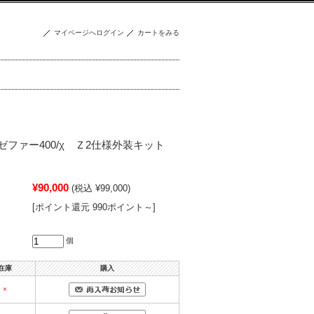
マイページへログイン
カートをみる
ゼファー400/χ Ｚ2仕様外装キット
¥90,000
(税込 ¥99,000)
[ポイント還元 990ポイント～]
個
在庫
購入
×