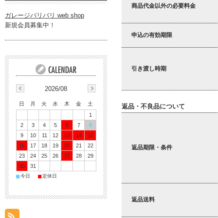
商品代金以外の必要料金
ガレージバリバリ web shop
新規会員募集中！
申込の有効期限
引き渡し時期
2026/08
日
月
火
水
木
金
土
返品・不良品について
1
2
3
4
5
6
7
8
9
10
11
12
13
14
15
16
17
18
19
20
21
22
返品期限・条件
23
24
25
26
27
28
29
30
31
■
■
今日
定休日
返品送料