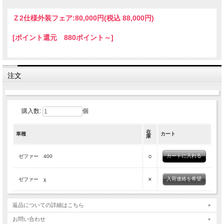
カラーによっては受注になる場合が御座います。（約1か月）
Ｚ2仕様外装フェア:
80,000円(税込 88,000円)
お急ぎの方は在庫状況確認のご連絡をお願いいたします。
落札後のキャンセルはお受けできません。
[ポイント還元 880ポイント～]
PCディスプレイの性質上、商品の色味等、的確に表現されない場合がございま
す。
取付作業は整備知識のある方が行って下さい。
装着時に加工・調整が必要となります。削り・穴開け加工を施して装着をお願いし
注文
ます。
予めご理解の上、ご注文をお願い致します。
※写真はゼファー400です
※送料はお届け地域で料金が異なりますのでヤマト運輸160サイズにてご確認くだ
購入数:
個
さい。
ご注文後、ご住所確認の上、弊社より合計金額をご連絡いたします。
在
※発送方法は元払いとなります。着払いでのご対応は致しておりません。
車種
カート
庫
○
ゼファー 400
×
入荷連絡を希望
ゼファー χ
返品についての詳細はこちら
お問い合わせ