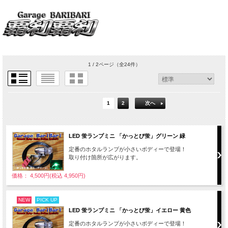
1 / 2ページ
（全24件）
1
2
次へ
LED 蛍ランプミニ 「かっとび蛍」グリーン 緑
定番のホタルランプが小さいボディーで登場！
取り付け箇所が広がります。
価格： 4,500円(税込 4,950円)
NEW
PICK UP
LED 蛍ランプミニ 「かっとび蛍」イエロー 黄色
定番のホタルランプが小さいボディーで登場！