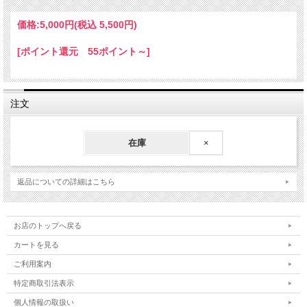
・フォルツァ/TypeX/S（00-03 MF06）(同社ステムカバー装着不可)
・グランドマジェスティ400（05-07 SH04J）
価格:
5,000円
(税込 5,500円)
・グランドマジェスティ250（04-07 SG15J）
・マグザム（05-17 SG17/21J）
[ポイント還元 55ポイント～]
・マジェスティ250/SV/C（95-17）
・GSX250FX（02-05 ZR250C）
・ゼファー1100/RS（92-07）
・ゼファー750/RS（91-07）
・ゼファー400/χ（89-08 ZR400C）
注文
・バリオス/Ⅱ（91-07 ZR250A/B）
在庫
×
返品についての詳細はこちら
お店のトップへ戻る
カートを見る
ご利用案内
特定商取引法表示
個人情報の取扱い