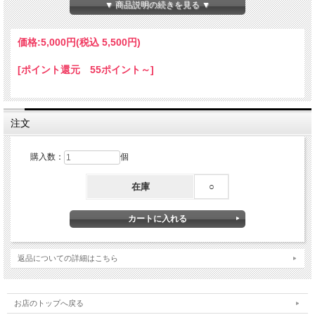
▼ 商品説明の続きを見る ▼
適合：ZEPHYR 1100 92-93 A1、A2 ※1
ZEPHYR 1100 94-06 A3-A10、A6F、A6FA、A6S、A6SA
ZEPHYR 1100 RS 96-02 B1-B5
価格:
5,000円
(税込 5,500円)
ELIMINATOR 400 94-95 D1、D2
ELIMINATOR 400SE 88-90 B1-B3 ※1
[ポイント還元 55ポイント～]
ELIMINATOR 400LX 88-90 C1-C3 ※1
Ninja ZX-7R 00-02 P5-P6
Ninja ZX-7RR 96-97 N1、N2
ZXR750 89-92 H1-J2 ※1
ZXR750 93-94 L1-L3
注文
ZXR750R 91- K1 ※1
ZXR750R 94 M2
Ninja ZX-6RR 03、04 K1H、M1H ※2
購入数：
個
※1クラッチナットが後期の部品に変更になっており、変更部品の本商品がその対
応品です。
在庫
○
尚、その際、リーフスプリングも同様に後期部品に変更されておりますので、別途
ご用意が必要です。
※2逆輸入車の為、詳細が分かりませんが、純正部品検索にでは複数の
クラッチナットが存在しています。その内の1つが本商品同等品番でした。
返品についての詳細はこちら
注意事項：
・上記適合車両はカワサキ純正部品サイトにて検索をし明記を確認したものです。
・取付は整備士資格のある方が行ってください。
・本商品を加工された場合に関しましては保証の対象外となります。予めご了承下
お店のトップへ戻る
さい。