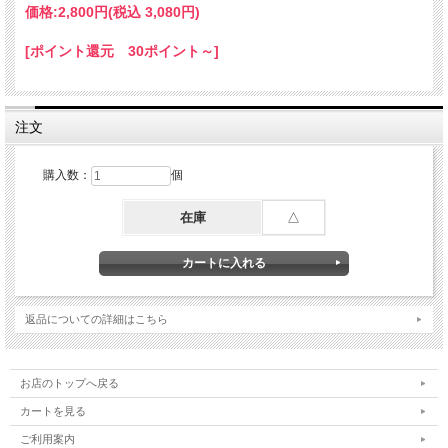
※車両状態によっては装着が難しい場合があります。
価格:
2,800円
(税込 3,080円)
※装着車両のネジサイズ等をご確認の上ご購入ください。
※在庫状況によりお取り寄せになる場合があります。
[ポイント還元 30ポイント～]
お急ぎの方はご注文前にご連絡をお願いします。
注文
購入数：
個
在庫
△
返品についての詳細はこちら
お店のトップへ戻る
カートを見る
ご利用案内