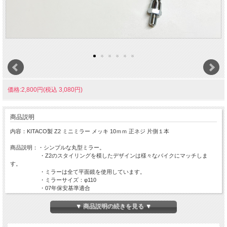
価格:2,800円(税込 3,080円)
商品説明
内容：KITACO製 Z2 ミニミラー メッキ 10ｍｍ 正ネジ 片側１本
商品説明：・シンプルな丸型ミラー。
・Z2のスタイリングを模したデザインは様々なバイクにマッチしま
す。
・ミラーは全て平面鏡を使用しています。
・ミラーサイズ：φ110
・07年保安基準適合
・左右共通
▼ 商品説明の続きを見る ▼
※ゼファーシリーズ車両全てに装着頂けます。
※10ｍｍ正ネジ車両に適合いたします。