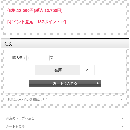
注意事項
・本商品は未塗装品です。お好みのカラーに塗装してご使用ください。
価格:
12,500円
(税込 13,750円)
・装着がシート下フレーム２か所のみです。その為、バタつき防止に
テープ式のスポンジシートなどをカウル裏面に貼って頂くことを
[ポイント還元 137ポイント～]
お勧めいたします。
・未塗装品の為、小傷・擦れ等があります。
・本体を改造等された場合に関しましては保証の対象外となります。
・取り付け中に生じた不具合に関しましては当社にて一切責任を負いかねますので
・予めご了承よろしくお願いします。
注文
・PCディスプレイの性質上、商品の色味等、的確に表現されない場合がございま
す。
購入数：
個
在庫状況によりメーカーから取り寄せになる場合がございます。
お急ぎの方は在庫状況を確認連絡ください
在庫
○
返品についての詳細はこちら
お店のトップへ戻る
カートを見る