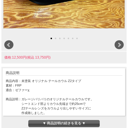
価格:12,500円(税込 13,750円)
商品説明
商品内容：未塗装 オリジナル テールカウル Z2タイプ
素材：FRP
適合：ゼファーχ
商品説明：ガレージバリバリのオリジナルテールカウルです。
シートエンド部よりカウル先端まで約25cmで
Z2テールレンズをカウルより出しやすいサイズに
作成致しました。
別に販売しております、弊社オリジナルフェンダーレスキット
にはこちらのテールカウルを使用しております。
▼ 商品説明の続きを見る ▼