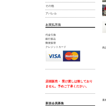
その他
アパレル
お支払方法
代金引換
銀行振込
郵便振替
クレジットカード
商
ウ
ナ
溝
Ｍ
Ｍ
Ｍ
Ｍ
Ｍ
店頭販売・ 受け渡しは致しており
Ｍ
ません。
予めご了承ください。
Z
素
新規会員募集
ホ