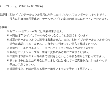
：ゼファーχ (’96 G1～’08 G8FA）
品説明：Z2タイプのテールカウル専用に制作したオリジナルフェンダーレスキットです。
方に約38ｍｍ可動出来、テールランプをお好みの出方ににセットいただけます。
意事項：
ゼファー(ゼファー400)には装着出来ません。
本商品はZ2タイプのテールカウルに合うように設計されています。
純正のテールカウルでの装着は出来ません。また、Z2タイプのテールカウル全ての
合は確認しておりません。ご自身のご判断にてご購入を検討ください。
画像のテールカウルはシート側からエンドまで約25ｃｍのサイズです。
装着はバイクショップ等、整備士資格のある方にご依頼ください。
作業時は本体やステー等の角で怪我をしないよう手袋を着用して行って下さい。
取り付け中に生じた不具合に関しましては当社にて一切責任を負いかねますので
予めご了承ください。
撮影環境上、色味が異なる場合が御座いますので予めご了承下さい。