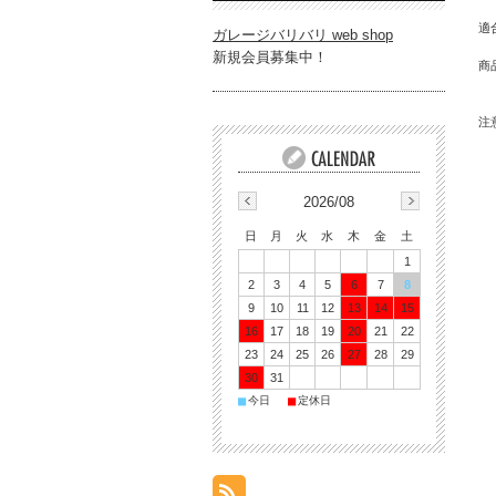
適合
ガレージバリバリ web shop
新規会員募集中！
商
後
注
※
※
※
適
2026/08
※
※
日
月
火
水
木
金
土
※
1
※
2
3
4
5
6
7
8
9
10
11
12
13
14
15
※
16
17
18
19
20
21
22
23
24
25
26
27
28
29
30
31
■
■
今日
定休日