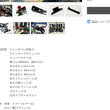
返品について
品内容：フェンダーレ本体×1
インカーブラケット×1
ンバーステー×1
コム 40mm×1、85ｍｍ×1
６ボルト12ｍｍ×2
６ボルト 18ｍｍ×2
６ボルト 35ｍｍ×2
６フランジナット×4
６六角ナット×2
６×13 ワッシャー×4
グロメット×2
2タイプテールライト
材：本体・ステー (スチール)
ルト類(ステンレス)