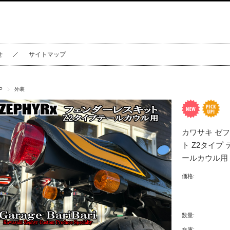
せ
サイトマップ
P
外装
カワサキ ゼ
ト Z2タイプ
ールカウル用
価格:
数量:
在庫: