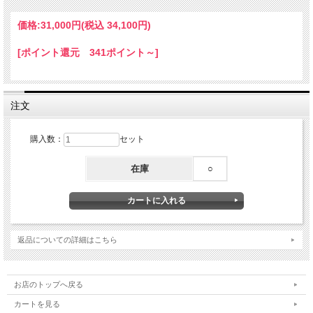
日本国内の工房にて1つ1つ丁寧に仕上げた他にないライトステーです。
価格:
31,000円
(税込 34,100円)
注意事項：
※車輌より純正ライトステーを外して本商品を取付ます。
[ポイント還元 341ポイント～]
※純正のライト調光ステーは使用出来ません。取り外して本商品を取付ください。
※本商品でのライト高さ調整はライトケース取付ボルトにてご調整下さい。
※本商品は純正のヘッドライトケースにて制作しています。社外のライトケースで
の
取付確認はいたしておりません。
注文
※ご購入前に取付車両の状態、純正ライトステーブラケットが有るかをご確認くだ
さい。
※ライトケースを本商品に取り付ける際は付属のボルト、スペサーの他にお手持ち
購入数：
セット
の純正のライトケースにあるゴムブッシュ、穴の開いた突起のあるカラー、取付ナ
ットをご使用下さい。
在庫
○
・取付作業は整備知識のある方が行って下さい。
・本体を改造又は分解された場合に関しましては保証の対象外となります。
・取り付け中に生じた不具合に関しましては当社にて一切責任を負いかねますので
・予めご了承ください。
・PCディスプレイの性質上、商品の色味等、的確に表現されない場合がございま
す。
返品についての詳細はこちら
在庫状況によりメーカーから取り寄せになる場合がございます。
お急ぎの方は在庫状況を確認連絡ください
お店のトップへ戻る
カートを見る