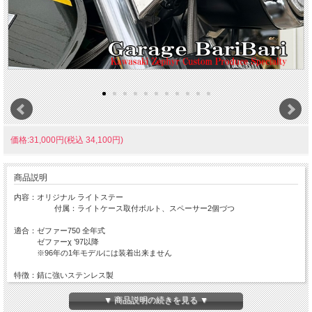
価格:31,000円(税込 34,100円)
商品説明
内容：オリジナル ライトステー
付属：ライトケース取付ボルト、スペーサー2個づつ
適合：ゼファー750 全年式
ゼファーχ ’97以降
※96年の1年モデルには装着出来ません
特徴：錆に強いステンレス製
純正のライトブラケットを使用して装着します。トップブリッジを外してフ
ォークに通す必要がなく、取り付け時間が短縮できます。
▼ 商品説明の続きを見る ▼
純正のライトステーより角度が上がり更に旧車らしく！