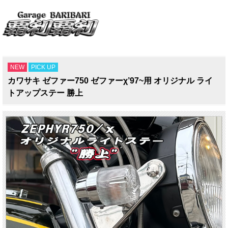
NEW
PICK UP
カワサキ ゼファー750 ゼファーχ’97~用 オリジナル ライ
トアップステー 勝上